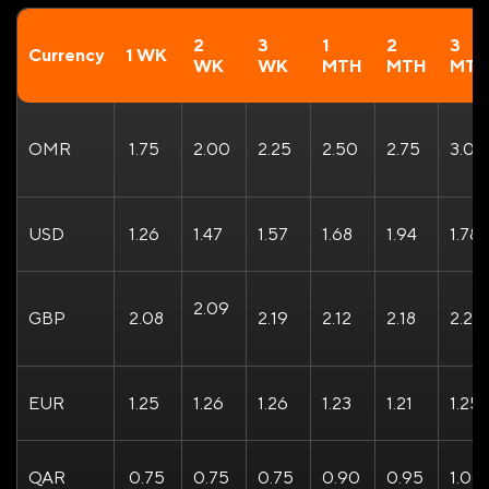
2
3
1
2
3
Currency
1 WK
WK
WK
MTH
MTH
MT
OMR
1.75
2.00
2.25
2.50
2.75
3.00
USD
1.26
1.47
1.57
1.68
1.94
1.78
2.09
GBP
2.08
2.19
2.12
2.18
2.20
EUR
1.25
1.26
1.26
1.23
1.21
1.25
QAR
0.75
0.75
0.75
0.90
0.95
1.00