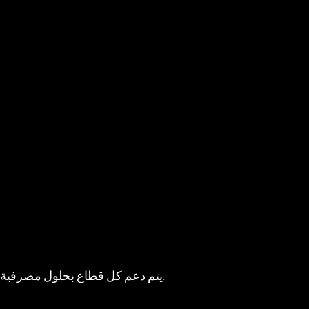
يتم دعم كل قطاع بحلول مصرفية تتناسب مع هيكله التنظيمي ومصادر تمويله ومتطلبات تشغيله.