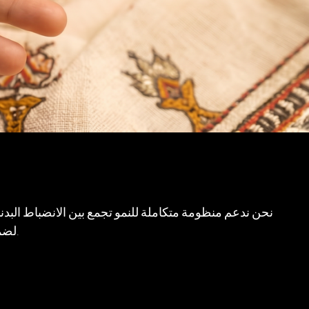
نحن ندعم منظومة متكاملة للنمو تجمع بين الانضباط البدني
لضمان تزويد الشباب العُماني ليس فقط بالفخر الثقافي، بل أيضًا بالمهارات الرقمية وعقلية الابتكار اللازمة لدفع الاقتصاد إلى الأمام.