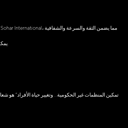
ومن خلال ميزة “My Charity” في تطبيق Sohar Mobile App يمكن لجميع عملاء البنك التبرع للجهات المسجلة بسهولة بنقرة واحدة.