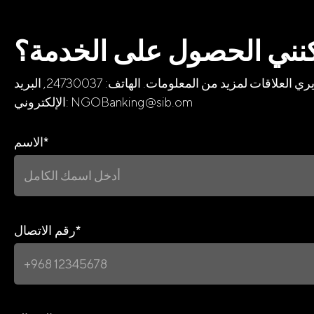
نني الحصول على الخدمة؟
يرجى تعبئة النموذج وإرساله، وسنقوم بالتواصل معكم. كما يمكنكم زيارة أقرب فرع من فروع صحار الدولي للقاء أحد مديري العلاقات لمزيد من المعلومات. الهاتف: 24730037, البريد
الإلكتروني: NGOBanking@sib.om
*
الاسم
*
رقم الاتصال