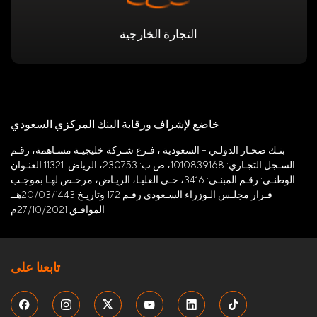
التجارة الخارجية
خاضع لإشراف ورقابة البنك المركزي السعودي
بنـك صحـار الدولـي – السعودية ، فـرع شـركة خليجيـة مسـاهمة، رقـم
السـجل التجـاري: 1010839168، ص.ب: 230753، الرياض: 11321 العنـوان
الوطنـي: رقـم المبنـى: 3416، حـي العليـا، الريـاض، مرخـص لهـا بموجـب
قـرار مجلـس الـوزراء السـعودي رقـم 172 وتاريـخ 20/03/1443هــ
الموافـق 27/10/2021م
تابعنا على